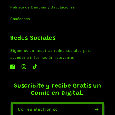
Política de Cambios y Devoluciones
Conócenos
Redes Sociales
Síguenos en nuestras redes sociales para
acceder a información relevante.
F
I
T
a
n
i
c
s
k
Suscribite y recibe Gratis un
e
t
T
Comic en Digital.
b
a
o
o
g
k
o
r
Correo electrónico
k
a