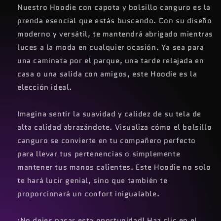
r
a
Nuestro Hoodie con capota y bolsillo canguro es la
a
r
prenda esencial que estás buscando. Con su diseño
H
a
moderno y versátil, te mantendrá abrigado mientras
o
H
luces a la moda en cualquier ocasión. Ya sea para
o
o
d
o
una caminata por el parque, una tarde relajada en
i
d
casa o una salida con amigos, este Hoodie es la
e
i
elección ideal.
C
e
a
C
p
a
Imagina sentir la suavidad y calidez de su tela de
o
p
alta calidad abrazándote. Visualiza cómo el bolsillo
t
o
canguro se convierte en tu compañero perfecto
a
t
B
a
para llevar tus pertenencias o simplemente
a
B
mantener tus manos calientes. Este Hoodie no solo
t
a
te hará lucir genial, sino que también te
m
t
a
m
proporcionará un confort inigualable.
n
a
n
¡No dejes pasar esta oportunidad! Haz clic en el